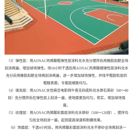
（3）弹性层：用AONAC丙烯酸粗弹性层涂料兑水充分搅拌后用橡胶刮耙全场
刮涂两遍，增加球场弹性。待16小时干透后用AONAC丙烯酸细弹性层涂料兑水
充分后用橡胶刮耙全场再刮涂两遍，进一步增加球场弹性，并找平粗胶粒层的
粗糙表面，令面层细致均匀。
（4）填充层：用AONAC水性麻豆电影网午夜无码底料兑水掺石英砂（60～80
目）充分搅拌后在弹性层上刮涂一遍，使地面更加均匀，密实，增加球场强
度。
（5）纹理层：用AONAC丙烯酸彩面层涂料兑水掺砂（100～120目），搅拌均
匀后全场刮涂一遍，起到提高球速和耐磨效果。
（6）饰面层：干透4小时后，用丙烯酸彩面层涂料兑水不掺砂全场再刮涂一